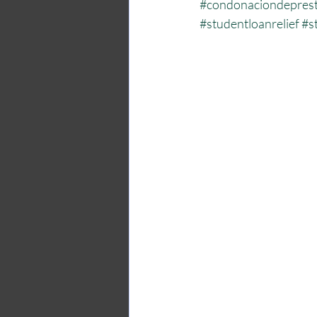
#condonaciondeprest
#studentloanrelief
#s