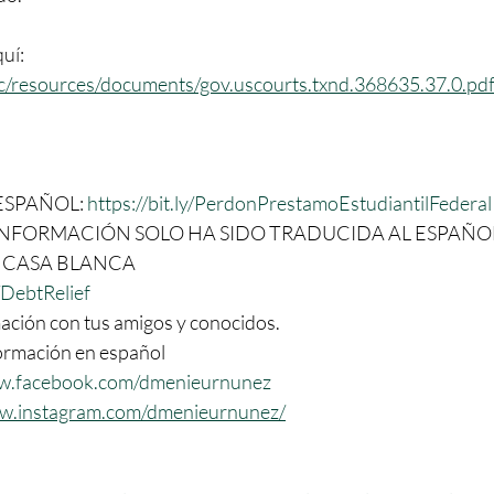
uí: 
blic/resources/documents/gov.uscourts.txnd.368635.37.0.
SPAÑOL: 
https://bit.ly/PerdonPrestamoEstudiantilFederal
 INFORMACIÓN SOLO HA SIDO TRADUCIDA AL ESPAÑOL
 CASA BLANCA 
DebtRelief
ción con tus amigos y conocidos. 
ormación en español
ww.facebook.com/dmenieurnunez
ww.instagram.com/dmenieurnunez/