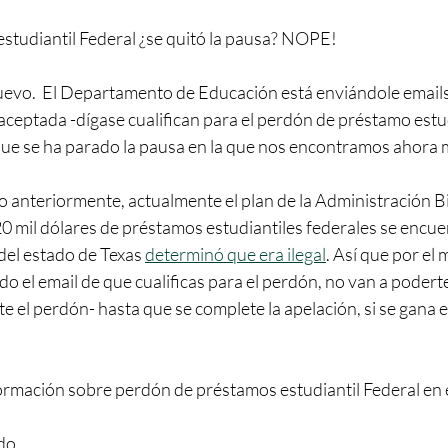
studiantil Federal ¿se quitó la pausa? NOPE!  
evo.  El Departamento de Educación está enviándole emails 
 aceptada -dígase cualifican para el perdón de préstamo estudi
 que se ha parado la pausa en la que nos encontramos ahora 
anteriormente, actualmente el plan de la Administración B
0 mil dólares de préstamos estudiantiles federales se encue
del estado de Texas 
determinó que era ilegal
. Así que por el
o el email de que cualificas para el perdón, no van a podert
te el perdón- hasta que se complete la apelación, si se gana e
rmación sobre perdón de préstamos estudiantil Federal en 
do.