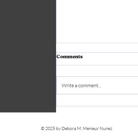
Comments
Write a comment...
Harvard Anuncia que
será GRATIS para
estudiantes cuyas
familias ganan hasta
© 2025 by Debora M. Menieur Nunez
$200,000 al año