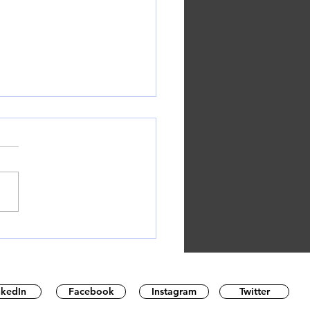
Departamento de
cación de Estados
ia la reducción de su
za laboral
nkedIn
Facebook
Instagram
Twitter