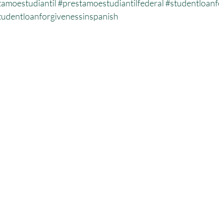
amoestudiantil
#prestamoestudiantilfederal
#studentloanf
tudentloanforgivenessinspanish