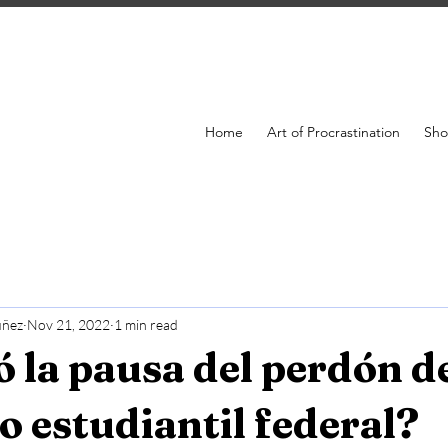
Home
Art of Procrastination
Sh
úñez
Nov 21, 2022
1 min read
ó la pausa del perdón d
 estudiantil federal?