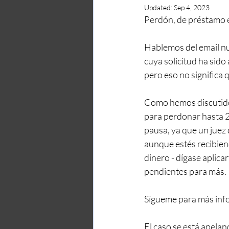
Updated:
Sep 4, 2023
Perdón, de préstamo e
Hablemos del email nu
cuya solicitud ha sido
pero eso no significa
Como hemos discutido 
para perdonar hasta 2
pausa, ya que un juez 
aunque estés recibiend
dinero - dígase aplicar
pendientes para más. 
Sígueme para más info
El caso se está apelan