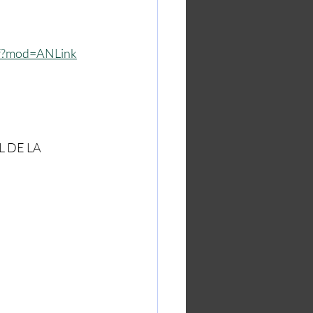
pdf?mod=ANLink
 DE LA 