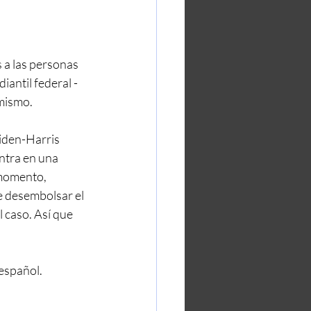
a las personas 
antil federal - 
mismo. 
iden-Harris 
ntra en una 
 momento, 
e desembolsar el 
l caso. Así que 
español.