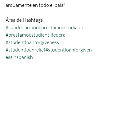
arduamente en todo el país".
Área de Hashtags
#condonaciondeprestamoestudiantil
#prestamoestudiantilfederal
#studentloanforgiveness
#studentloanrelief#studentloanforgiven
essinspanish